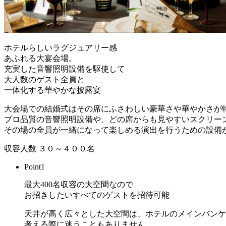
ホテルらしいラグジュアリー感
あふれる大宴会場。
充実した音響照明設備を駆使して
大人数のゲスト全員と
一体化する華やかな披露宴
大会場での結婚式はその席にふさわしい豪華さや華やかさが
プロ品質の音響照明設備や、どの席からも見やすいスクリー
その場の全員が一緒になって楽しめる演出を行うための設備
収容人数 ３０～４００名
Point
1
最大400名収容の大空間なので
お招きしたいすべてのゲストを招待可能
天井が高く広々とした大空間は、ホテルのメインバンケ
考える際に迷うこともありません。