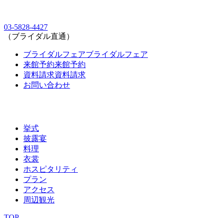
03-5828-4427
（ブライダル直通）
ブライダルフェア
ブライダルフェア
来館予約
来館予約
資料請求
資料請求
お問い合わせ
挙式
披露宴
料理
衣裳
ホスピタリティ
プラン
アクセス
周辺観光
TOP