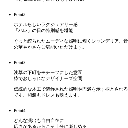
Point
2
ホテルらしいラグジュアリー感
「ハレ」の日の特別感を堪能
ぐっと絞られたムーディな照明に煌くシャンデリア。音
の華やかさをご堪能いただけます。
Point
3
浅草の下町をモチーフにした意匠
粋でおしゃれなデザイナーズ空間
伝統的な木工で装飾された照明や円満を示す柄とされる
です。和装もドレスも映えます。
Point
4
どんな演出も自由自在に
広さがあるからこそ十分に楽しめる