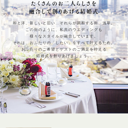
たくさんのお二人らしさを
融合して創りあげる結婚式
和と洋、新しいと旧い…それらが調和する街、浅草。
この街のように、私共のウエディングも
様々なスタイルが融合しています。
それは、おふたりの「したい」をすべて叶えるため。
おふたりのご希望とゲストのご満足を叶える
結婚式を創りあげましょう。