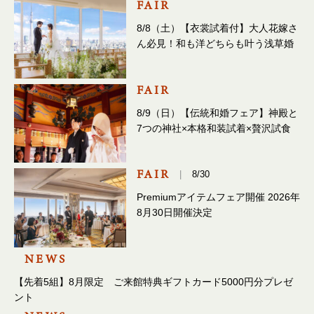
FAIR
8/8（土）【衣裳試着付】大人花嫁さ
ん必見！和も洋どちらも叶う浅草婚
FAIR
8/9（日）【伝統和婚フェア】神殿と
7つの神社×本格和装試着×贅沢試食
FAIR
8/30
Premiumアイテムフェア開催 2026年
8月30日開催決定
NEWS
【先着5組】8月限定 ご来館特典ギフトカード5000円分プレゼ
ント