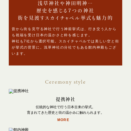
浅草神社や神田明神…
歴史を感じる7つの神社
街を見渡すスカイチャペル挙式も魅力的
昔から街を見守る神社で行う神前挙式は、行き交う人から
も祝福を受け日本の温かさと粋を感じます。
神社も7社から選択可能。スカイチャペルでは美しい空と街
が挙式の背景に。浅草神社の分社でもある館内神殿もござ
います。
Ceremony style
提携神社
伝統的な神社で行う日本古来の挙式。
育まれてきた歴史と街の温かみに触れられます。
MORE