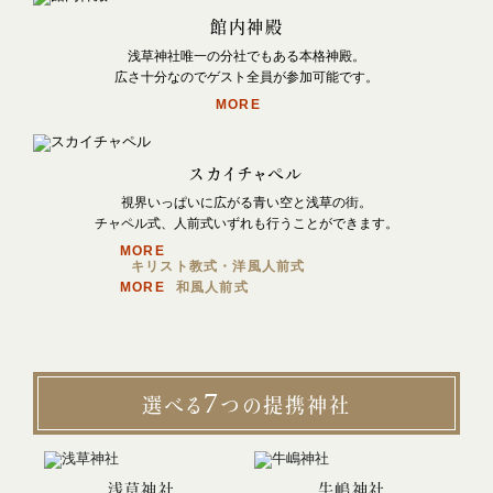
館内神殿
浅草神社唯一の分社でもある本格神殿。
広さ十分なのでゲスト全員が参加可能です。
MORE
スカイチャペル
視界いっぱいに広がる青い空と浅草の街。
チャペル式、人前式いずれも行うことができます。
MORE
キリスト教式・洋風人前式
MORE
和風人前式
7
選べる
つの
提携神社
浅草神社
牛嶋神社