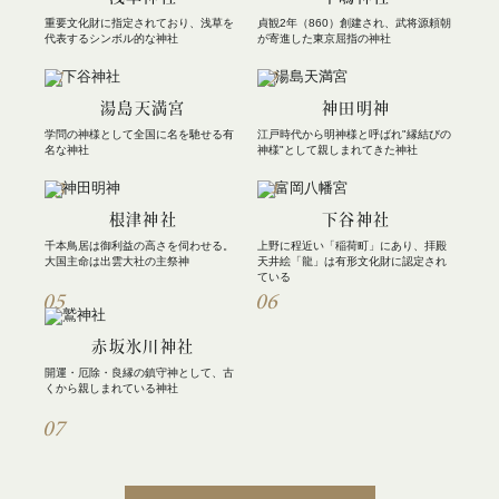
重要文化財に指定されており、浅草を
貞観2年（860）創建され、武将源頼朝
代表するシンボル的な神社
が寄進した東京屈指の神社
01
02
湯島天満宮
神田明神
学問の神様として全国に名を馳せる有
江戸時代から明神様と呼ばれ"縁結びの
名な神社
神様"として親しまれてきた神社
03
04
根津神社
下谷神社
千本鳥居は御利益の高さを伺わせる。
上野に程近い「稲荷町」にあり、拝殿
大国主命は出雲大社の主祭神
天井絵「龍」は有形文化財に認定され
ている
05
06
赤坂氷川神社
開運・厄除・良縁の鎮守神として、古
くから親しまれている神社
07